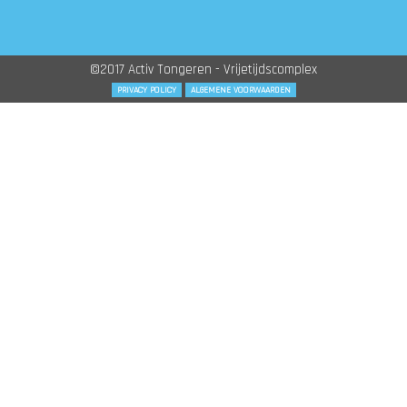
©2017 Activ Tongeren - Vrijetijdscomplex
PRIVACY POLICY
ALGEMENE VOORWAARDEN