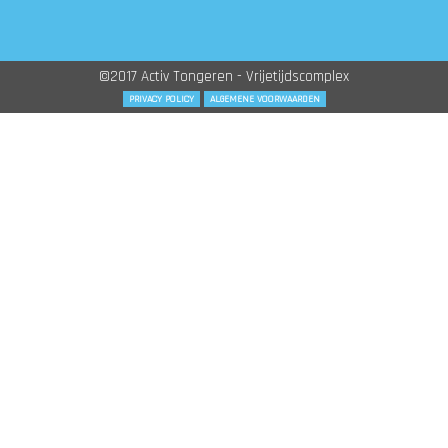
©2017 Activ Tongeren - Vrijetijdscomplex
PRIVACY POLICY
ALGEMENE VOORWAARDEN