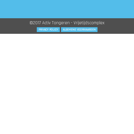
©2017 Activ Tongeren - Vrijetijdscomplex
PRIVACY POLICY
ALGEMENE VOORWAARDEN