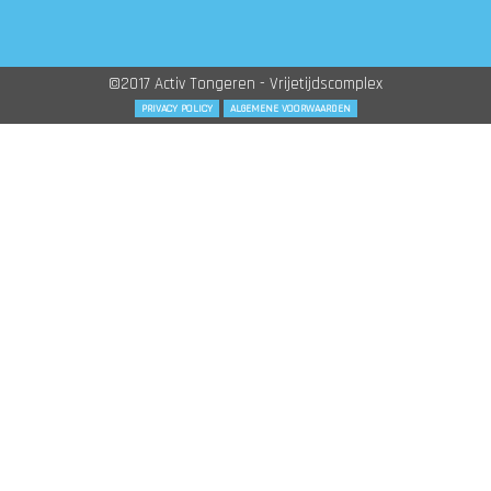
©2017 Activ Tongeren - Vrijetijdscomplex
PRIVACY POLICY
ALGEMENE VOORWAARDEN