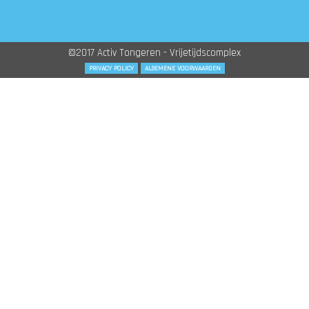
©2017 Activ Tongeren - Vrijetijdscomplex
PRIVACY POLICY
ALGEMENE VOORWAARDEN