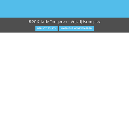
©2017 Activ Tongeren - Vrijetijdscomplex
PRIVACY POLICY
ALGEMENE VOORWAARDEN