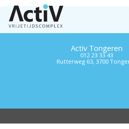
test
Activ Tongeren
012 23 33 43
Rutterweg 63, 3700 Tonge