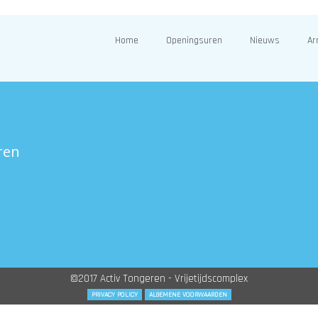
Home
Openingsuren
Nieuws
Ar
ren
©2017 Activ Tongeren - Vrijetijdscomplex
PRIVACY POLICY
ALGEMENE VOORWAARDEN