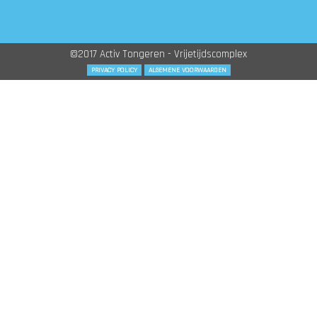
©2017 Activ Tongeren - Vrijetijdscomplex
PRIVACY POLICY
ALGEMENE VOORWAARDEN