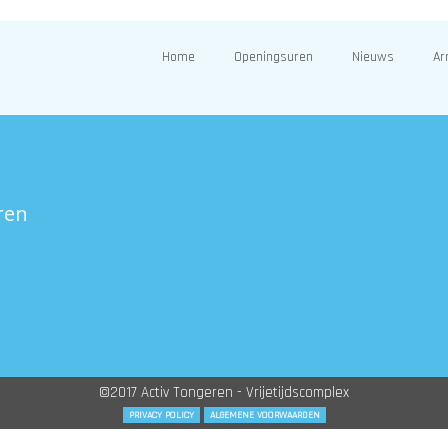
Home
Openingsuren
Nieuws
Ar
ren
©2017 Activ Tongeren - Vrijetijdscomplex
PRIVACY POLICY
ALGEMENE VOORWAARDEN