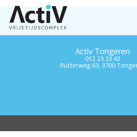
test
Activ Tongeren
012 23 33 43
Rutterweg 63, 3700 Tonge