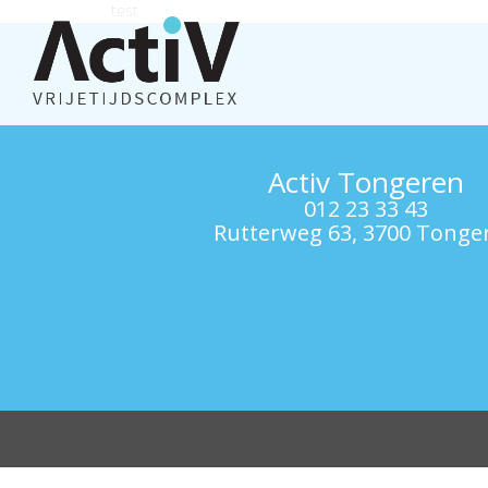
test
Activ Tongeren
012 23 33 43
Rutterweg 63, 3700 Tonge