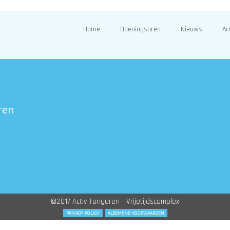
Home
Openingsuren
Nieuws
Ar
ren
©2017 Activ Tongeren - Vrijetijdscomplex
PRIVACY POLICY
ALGEMENE VOORWAARDEN