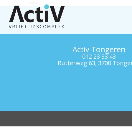
test
Activ Tongeren
012 23 33 43
Rutterweg 63, 3700 Tonge