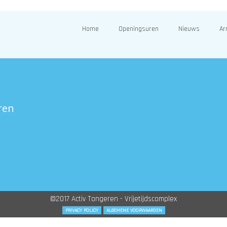
Home
Openingsuren
Nieuws
Ar
ren
©2017 Activ Tongeren - Vrijetijdscomplex
PRIVACY POLICY
ALGEMENE VOORWAARDEN