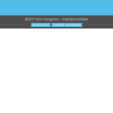
©2017 Activ Tongeren - Vrijetijdscomplex
PRIVACY POLICY
ALGEMENE VOORWAARDEN