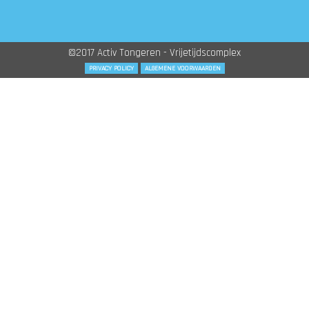
©2017 Activ Tongeren - Vrijetijdscomplex
PRIVACY POLICY
ALGEMENE VOORWAARDEN