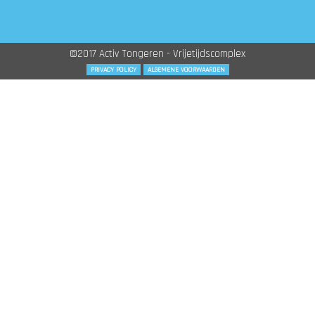
©2017 Activ Tongeren - Vrijetijdscomplex
PRIVACY POLICY
ALGEMENE VOORWAARDEN