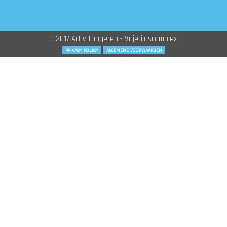
©2017 Activ Tongeren - Vrijetijdscomplex
PRIVACY POLICY
ALGEMENE VOORWAARDEN