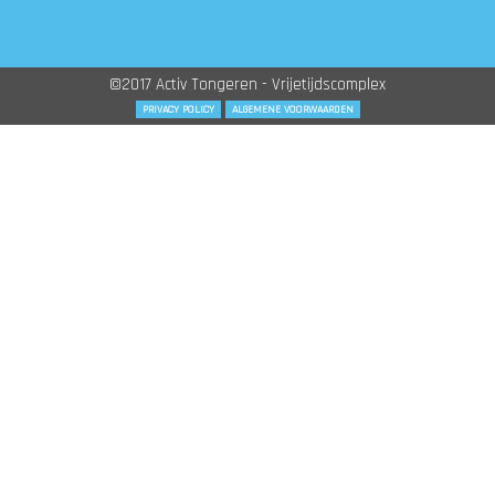
©2017 Activ Tongeren - Vrijetijdscomplex
PRIVACY POLICY
ALGEMENE VOORWAARDEN