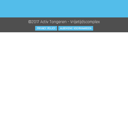
©2017 Activ Tongeren - Vrijetijdscomplex
PRIVACY POLICY
ALGEMENE VOORWAARDEN