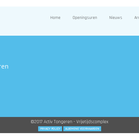
Home
Openingsuren
Nieuws
Ar
ren
©2017 Activ Tongeren - Vrijetijdscomplex
PRIVACY POLICY
ALGEMENE VOORWAARDEN