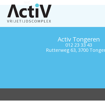
test
Activ Tongeren
012 23 33 43
Rutterweg 63, 3700 Tonge