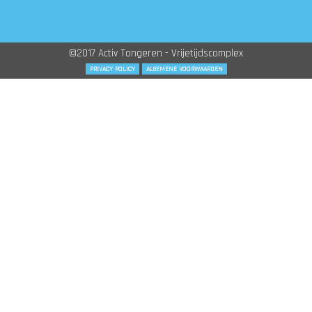
©2017 Activ Tongeren - Vrijetijdscomplex
PRIVACY POLICY
ALGEMENE VOORWAARDEN