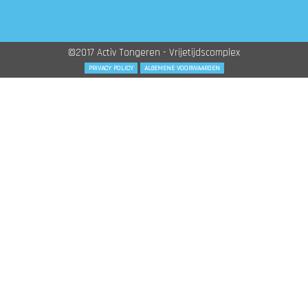
©2017 Activ Tongeren - Vrijetijdscomplex
PRIVACY POLICY
ALGEMENE VOORWAARDEN