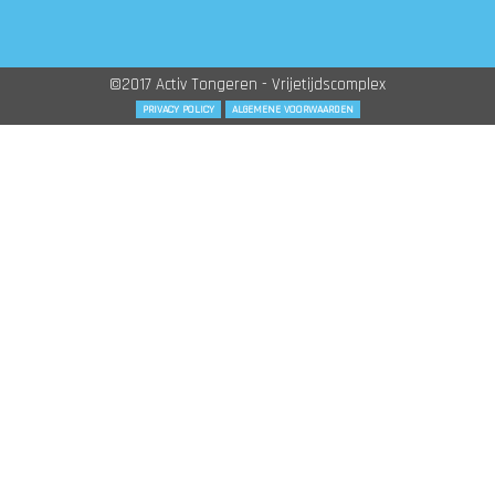
©2017 Activ Tongeren - Vrijetijdscomplex
PRIVACY POLICY
ALGEMENE VOORWAARDEN