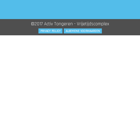
©2017 Activ Tongeren - Vrijetijdscomplex
PRIVACY POLICY
ALGEMENE VOORWAARDEN