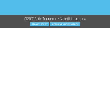
©2017 Activ Tongeren - Vrijetijdscomplex
PRIVACY POLICY
ALGEMENE VOORWAARDEN