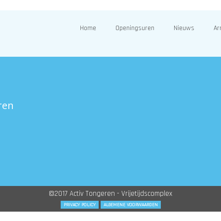
Home
Openingsuren
Nieuws
Ar
ren
©2017 Activ Tongeren - Vrijetijdscomplex
PRIVACY POLICY
ALGEMENE VOORWAARDEN