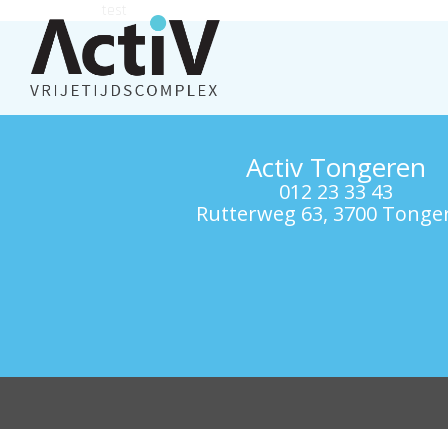
test
Activ Tongeren
012 23 33 43
Rutterweg 63, 3700 Tonge