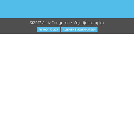
©2017 Activ Tongeren - Vrijetijdscomplex
PRIVACY POLICY
ALGEMENE VOORWAARDEN