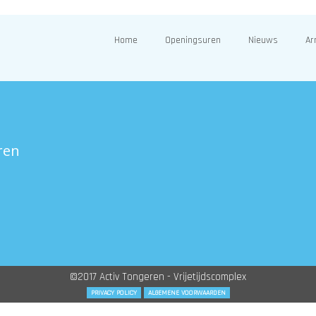
Home
Openingsuren
Nieuws
Ar
ren
©2017 Activ Tongeren - Vrijetijdscomplex
PRIVACY POLICY
ALGEMENE VOORWAARDEN