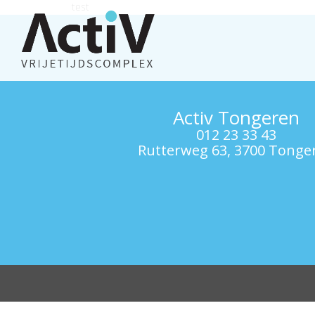
test
Activ Tongeren
012 23 33 43
Rutterweg 63, 3700 Tonge