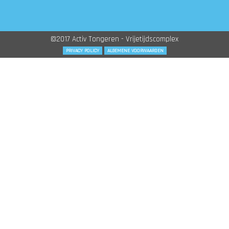
©2017 Activ Tongeren - Vrijetijdscomplex
PRIVACY POLICY
ALGEMENE VOORWAARDEN