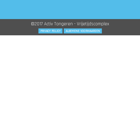
©2017 Activ Tongeren - Vrijetijdscomplex
PRIVACY POLICY
ALGEMENE VOORWAARDEN