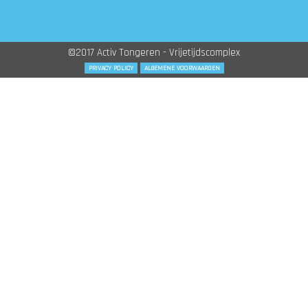
©2017 Activ Tongeren - Vrijetijdscomplex
PRIVACY POLICY
ALGEMENE VOORWAARDEN