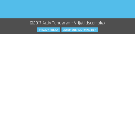
©2017 Activ Tongeren - Vrijetijdscomplex
PRIVACY POLICY
ALGEMENE VOORWAARDEN