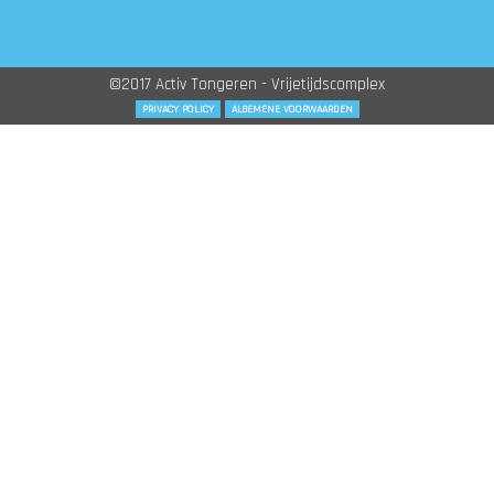
©2017 Activ Tongeren - Vrijetijdscomplex
PRIVACY POLICY
ALGEMENE VOORWAARDEN