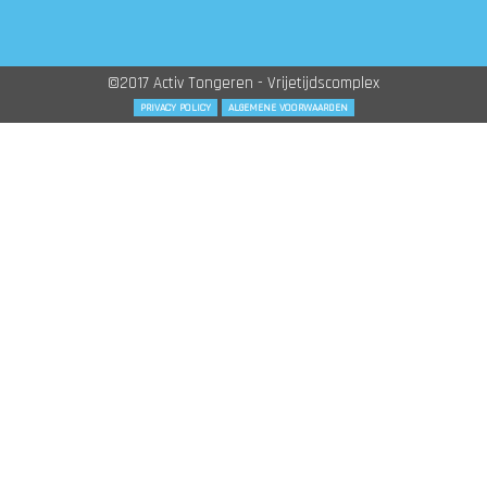
©2017 Activ Tongeren - Vrijetijdscomplex
PRIVACY POLICY
ALGEMENE VOORWAARDEN