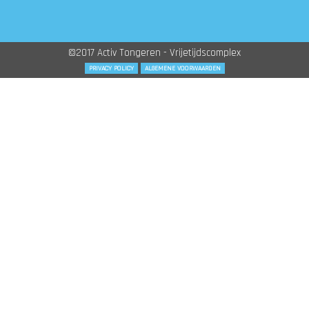
©2017 Activ Tongeren - Vrijetijdscomplex
PRIVACY POLICY
ALGEMENE VOORWAARDEN