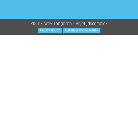
©2017 Activ Tongeren - Vrijetijdscomplex
PRIVACY POLICY
ALGEMENE VOORWAARDEN